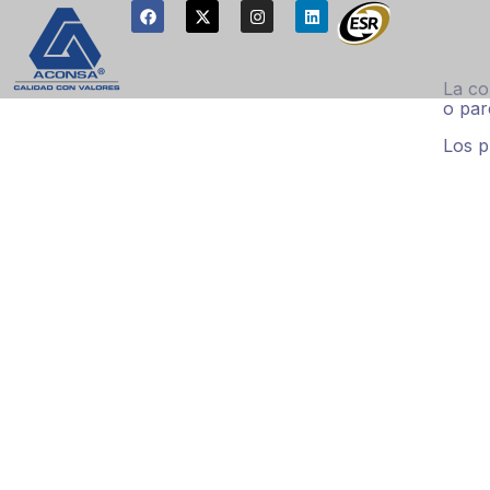
La co
o par
Los p