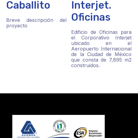
Caballito
Interjet.
Oficinas
Breve descripción del
proyecto
Edificio de Oficinas para
el Corporativo Interjet
ubicado en el
Aeropuerto Internacional
de la Ciudad de México
que consta de 7,895 m2
construidos.